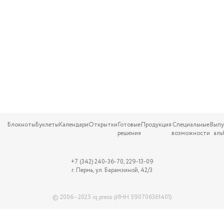
Блокноты
Буклеты
Календари
Открытки
Готовые
Продукция
Специальные
Выпу
решения
возможности
аль
+7 (342) 240-36-70, 229-13-09
г. Пермь, ул. Барамзиной, 42/3
© 2006 - 2025 iq.press (ИНН 590706361401)